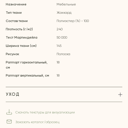
Назначение
Мебельные
Тип ткани
Жаккард
Состав ткани
Полиэстер (%) - 100
Плотность (г/м2)
240
Тест Мартиндейла
50 000
Ширина ткани (см)
145
Рисунок
Полоска
Раппорт горизонтальный,
18
см
Раппорт вертикальный, см
18
УХОД
Скачать текстуры для визуализации
Заказать каталог/образец