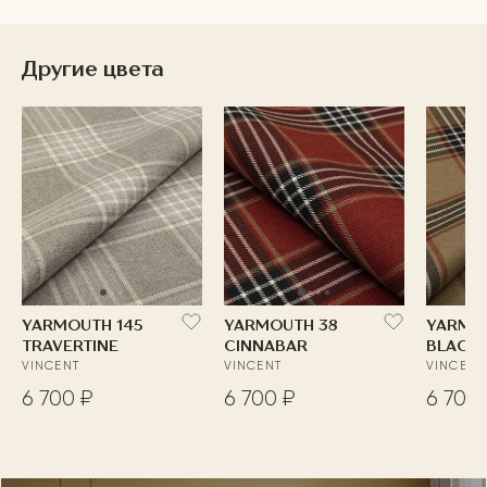
Другие цвета
YARMOUTH 145
YARMOUTH 38
YARMO
TRAVERTINE
CINNABAR
BLACK 
VINCENT
VINCENT
VINCENT
6 700 ₽
6 700 ₽
6 700 