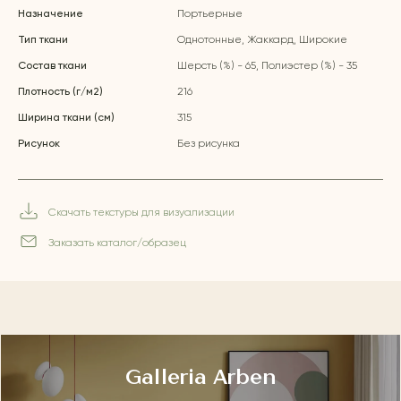
Назначение
Портьерные
Тип ткани
Однотонные, Жаккард, Широкие
Состав ткани
Шерсть (%) - 65, Полиэстер (%) - 35
Плотность (г/м2)
216
Ширина ткани (см)
315
Рисунок
Без рисунка
Скачать текстуры для визуализации
Заказать каталог/образец
Galleria Arben