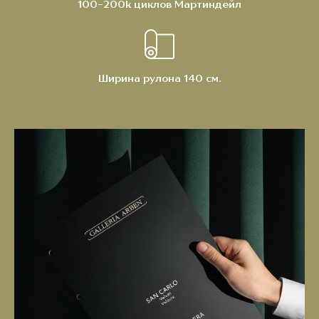
100-200k циклов Мартиндейл
Ширина рулона 140 см.