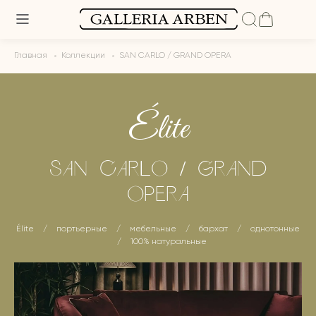
Главная
Коллекции
SAN CARLO / GRAND OPERA
Élite
SAN CARLO / GRAND
OPERA
Élite
/
портьерные
/
мебельные
/
бархат
/
однотонные
/
100% натуральные