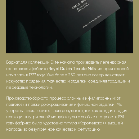
Бархат для коллекции Elite начала производить легендарная
Royal Dutch Textile Mills
голландская фабрика
, история которой
началась в 1773 году. Уже более 250 лет она совершенствует
искусство прядения, ткачества и отделки, соединяя традиции и
передовые технологии.
Производство бархата процесс сложный и филигранный: от
подготовки пряжи до окрашивания и финишной отделки. Мы
уверены в исключительном результате, так как каждая стадия
проходит внутри одной мануфактуры с особым статусом: в 1951
году фабрика была удостоена титула «Королевская» высшей
награды за безупречное качество и репутацию.