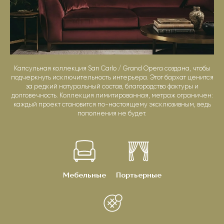
Капсульная коллекция San Carlo / Grand Opera создана, чтобы
подчеркнуть исключительность интерьера. Этот бархат ценится
за редкий натуральный состав, благородство фактуры и
долговечность. Коллекция лимитированная, метраж ограничен:
каждый проект становится по-настоящему эксклюзивным, ведь
пополнения не будет.
Мебельные
Портьерные