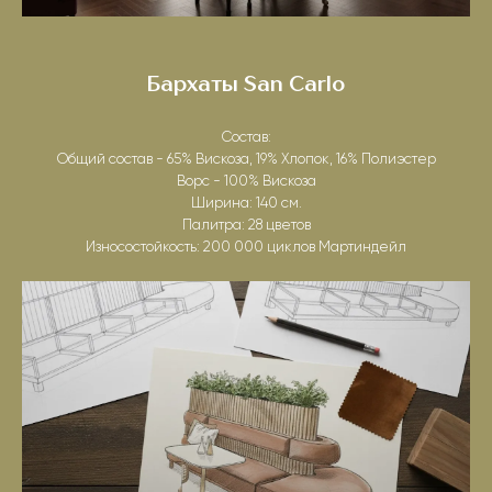
Бархаты San Carlo
Состав:
Общий состав - 65% Вискоза, 19% Хлопок, 16% Полиэстер
Ворс - 100% Вискоза
Ширина: 140 см.
Палитра: 28 цветов
Износостойкость: 200 000 циклов Мартиндейл