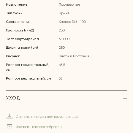
Назначение
Портьерные
Тип ткани
Принт
Состав ткани
Хлопок (%) - 100
Плотность (г/м2)
230
Тест Мартиндейла
65 000
Ширина ткани (см)
280
Рисунок
Цветы и Растения
Раппорт горизонтальный,
68,5
см
Раппорт вертикальный, см
63
УХОД
Скачать текстуры для визуализации
Заказать каталог/образец