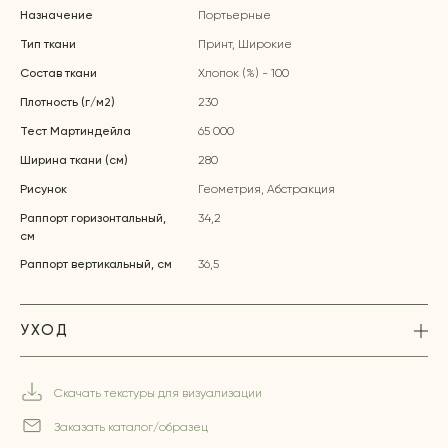
Назначение
Портьерные
Тип ткани
Принт, Широкие
Состав ткани
Хлопок (%) - 100
Плотность (г/м2)
230
Тест Мартиндейла
65 000
Ширина ткани (см)
280
Рисунок
Геометрия, Абстракция
Раппорт горизонтальный,
34,2
см
Раппорт вертикальный, см
36,5
УХОД
Скачать текстуры для визуализации
Заказать каталог/образец