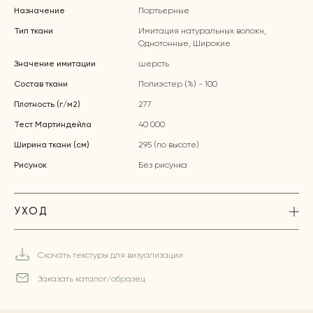
Назначение
Портьерные
Тип ткани
Имитация натуральных волокн,
Однотонные, Широкие
Значение имитации
шерсть
Состав ткани
Полиэстер (%) - 100
Плотность (г/м2)
277
Тест Мартиндейла
40 000
Ширина ткани (см)
295 (по высоте)
Рисунок
Без рисунка
УХОД
Скачать текстуры для визуализации
Заказать каталог/образец