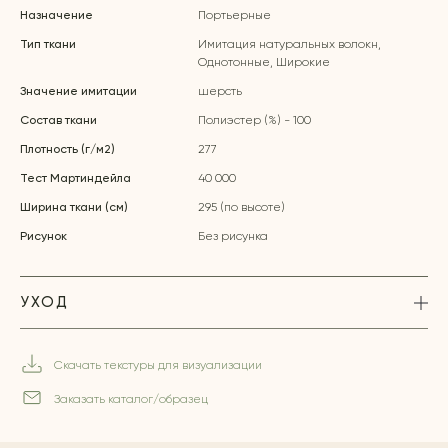
Назначение
Портьерные
Тип ткани
Имитация натуральных волокн,
Однотонные, Широкие
Значение имитации
шерсть
Состав ткани
Полиэстер (%) - 100
Плотность (г/м2)
277
Тест Мартиндейла
40 000
Ширина ткани (см)
295 (по высоте)
Рисунок
Без рисунка
УХОД
Скачать текстуры для визуализации
Заказать каталог/образец