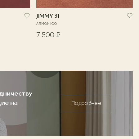
JIMMY 31
ARMONICO
7 500 ₽
дничеству
ие на
Подробнее