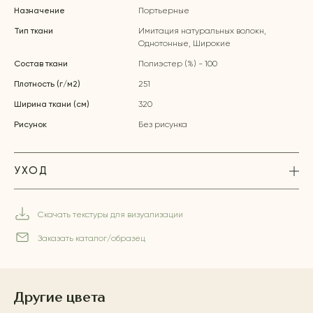
Назначение
Портьерные
Тип ткани
Имитация натуральных волокн,
Однотонные, Широкие
Состав ткани
Полиэстер (%) - 100
Плотность (г/м2)
251
Ширина ткани (см)
320
Рисунок
Без рисунка
УХОД
Скачать текстуры для визуализации
Заказать каталог/образец
Другие цвета