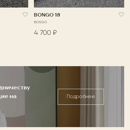
BONGO 18
BONGO
4 700 ₽
дничеству
ие на
Подробнее