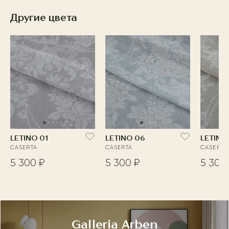
Другие цвета
LETINO 01
LETINO 06
LETINO
CASERTA
CASERTA
CASERTA
5 300 ₽
5 300 ₽
5 300
Galleria Arben