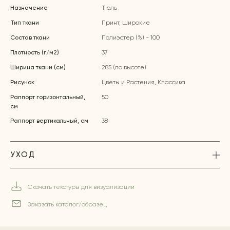
Назначение
Тюль
Тип ткани
Принт, Широкие
Состав ткани
Полиэстер (%) - 100
Плотность (г/м2)
37
Ширина ткани (см)
285 (по высоте)
Рисунок
Цветы и Растения, Классика
Раппорт горизонтальный,
50
см
Раппорт вертикальный, см
38
УХОД
Скачать текстуры для визуализации
Заказать каталог/образец