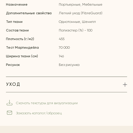
Назначение
Портьерные, Мебельные
Дополнительные свойства
Легкий уход (FibreGuard)
Тип ткани
Однотонные, Шенилл
Состав ткани
Полиэстер (%) - 100
Плотность (г/м2)
455
Тест Мартиндейла
70 000
Ширина ткани (см)
146
Рисунок
Без рисунка
УХОД
Скачать текстуры для визуализации
Заказать каталог/образец