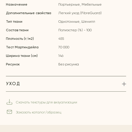
Назначение
Портьерные, Мебельные
Дополнительные свойства
Легкий уход (FibreGuard)
Тип ткани
Однотонные, Шенилл
Состав ткани
Полиэстер (%) - 100
Плотность (г/м2)
455
Тест Мартиндейла
70 000
Ширина ткани (см)
146
Рисунок
Без рисунка
УХОД
Скачать текстуры для визуализации
Заказать каталог/образец