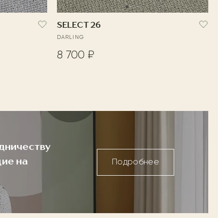
SELECT 26
DARLING
8 700 ₽
дничеству
ие на
Подробнее