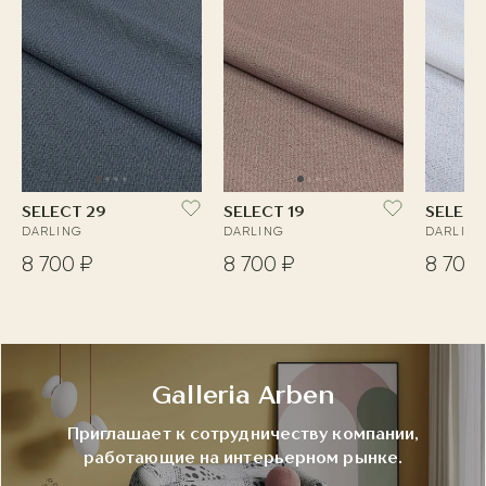
SELECT 29
SELECT 19
SELECT
DARLING
DARLING
DARLING
8 700 ₽
8 700 ₽
8 700 
Galleria Arben
Приглашает к сотрудничеству компании,
работающие на интерьерном рынке.