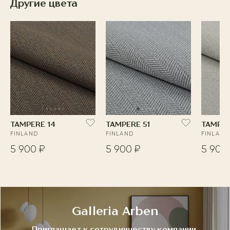
Другие цвета
TAMPERE 14
TAMPERE 51
TAMPER
FINLAND
FINLAND
FINLAND
5 900 ₽
5 900 ₽
5 900
Galleria Arben
Приглашает к сотрудничеству компании,