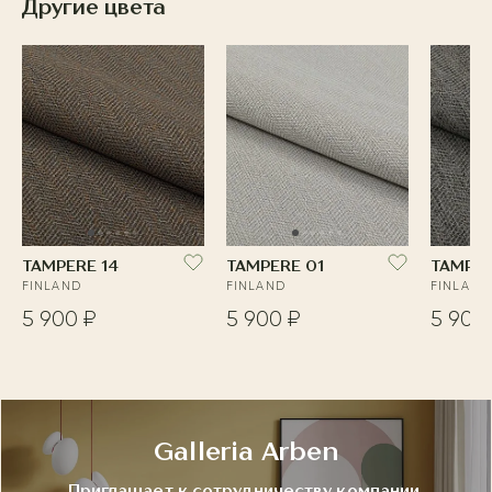
Другие цвета
TAMPERE 14
TAMPERE 01
TAMPER
FINLAND
FINLAND
FINLAND
5 900 ₽
5 900 ₽
5 900
Galleria Arben
Приглашает к сотрудничеству компании,