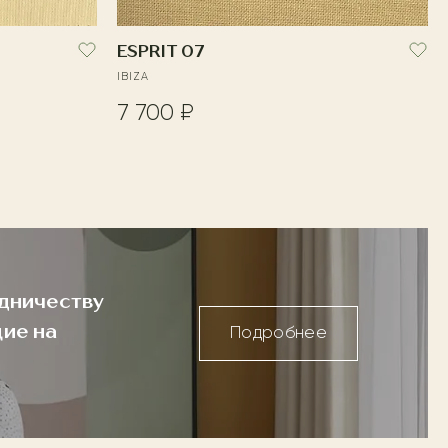
ESPRIT 07
IBIZA
7 700 ₽
дничеству
ие на
Подробнее