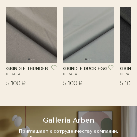
GRINDLE THUNDER
GRINDLE DUCK EGG
GRINDL
KERALA
KERALA
KERALA
5 100 ₽
5 100 ₽
5 100 
Galleria Arben
Приглашает к сотрудничеству компании,