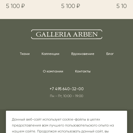
5 100 ₽
5 100 ₽
5 100 
Ткани
Коллекции
Вдохновение
Блог
О компании
Контакты
+7 495 640-32-00
Пн - Пт, 10:00 - 19:00
Адреса наших шоурумов
Данный веб-сайт использует cookie-файлы в целях
предоставления вам лучшего пользовательского опыта на
нашем сайте. Продолжая использовать данный сайт, вы