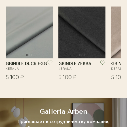
GRINDLE DUCK EGG
GRINDLE ZEBRA
GRINDL
KERALA
KERALA
KERALA
5 100 ₽
5 100 ₽
5 100 
Galleria Arben
Приглашает к сотрудничеству компании,