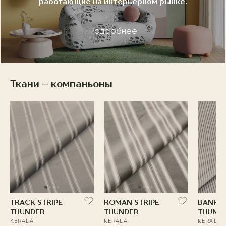
работающие на интерьерном рынке.
Подробнее
Ткани – компаньоны
TRACK STRIPE
ROMAN STRIPE
BANKER
THUNDER
THUNDER
THUND
KERALA
KERALA
KERALA