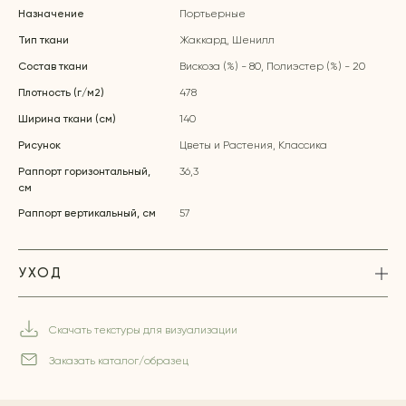
Назначение
Портьерные
Тип ткани
Жаккард, Шенилл
Состав ткани
Вискоза (%) - 80, Полиэстер (%) - 20
Плотность (г/м2)
478
Ширина ткани (см)
140
Рисунок
Цветы и Растения, Классика
Раппорт горизонтальный,
36,3
см
Раппорт вертикальный, см
57
УХОД
Скачать текстуры для визуализации
Заказать каталог/образец