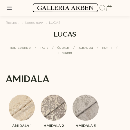
Главная
Коллекции
LUCAS
LUCAS
портьерные
/
тюль
/
бархат
/
жаккард
/
принт
/
шенилл
AMIDALA
AMIDALA 1
AMIDALA 2
AMIDALA 3