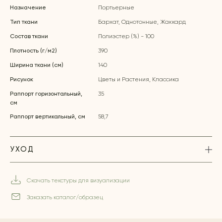
Назначение
Портьерные
Тип ткани
Бархат, Однотонные, Жаккард
Состав ткани
Полиэстер (%) - 100
Плотность (г/м2)
390
Ширина ткани (см)
140
Рисунок
Цветы и Растения, Классика
Раппорт горизонтальный,
35
см
Раппорт вертикальный, см
58,7
УХОД
Скачать текстуры для визуализации
Заказать каталог/образец