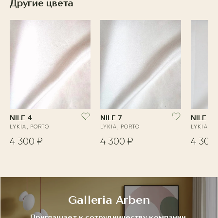
Другие цвета
NILE 4
NILE 7
NILE 2
LYKIA, PORTO
LYKIA, PORTO
LYKIA, P
4 300 ₽
4 300 ₽
4 300
Galleria Arben
Приглашает к сотрудничеству компании,