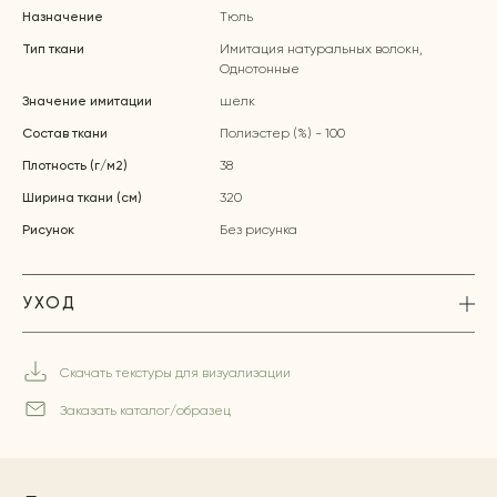
Назначение
Тюль
Тип ткани
Имитация натуральных волокн,
Однотонные
Значение имитации
шелк
Состав ткани
Полиэстер (%) - 100
Плотность (г/м2)
38
Ширина ткани (см)
320
Рисунок
Без рисунка
УХОД
Скачать текстуры для визуализации
Заказать каталог/образец