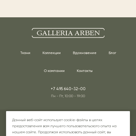
Ткани
Коллекции
Вдохновение
Блог
О компании
Контакты
+7 495 640-32-00
Пн - Пт, 10:00 - 19:00
Адреса наших шоурумов
Данный веб-сайт использует cookie-файлы в целях
предоставления вам лучшего пользовательского опыта на
нашем сайте. Продолжая использовать данный сайт, вы