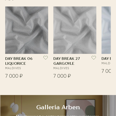
DAY BREAK 06
DAY BREAK 27
DAY BR
LIQUORICE
GARGOYLE
MALDIVE
MALDIVES
MALDIVES
7 000
7 000 ₽
7 000 ₽
Galleria Arben