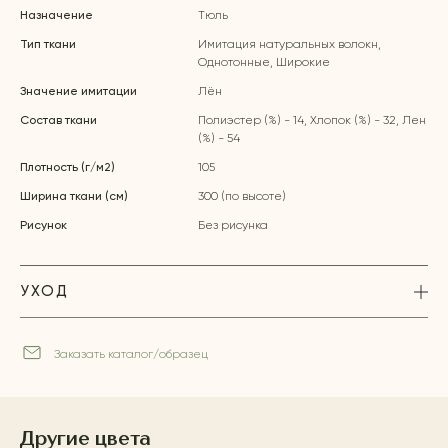
Назначение
Тюль
Тип ткани
Имитация натуральных волокн,
Однотонные, Широкие
Значение имитации
Лён
Состав ткани
Полиэстер (%) - 14, Хлопок (%) - 32, Лен
(%) - 54
Плотность (г/м2)
105
Ширина ткани (см)
300 (по высоте)
Рисунок
Без рисунка
УХОД
Заказать каталог/образец
Другие цвета