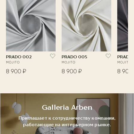
PRADO 002
PRADO 005
PRADO
MOJITO
MOJITO
MOJITO
8 900 ₽
8 900 ₽
8 900
Galleria Arben
Приглашает к сотрудничеству компании,
работающие на интерьерном рынке.