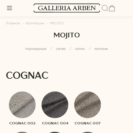
Главная
Коллекции
MOJITO
MOJITO
портьерные
/
сетка
/
сатин
/
меланж
COGNAC
COGNAC 002
COGNAC 004
COGNAC 007