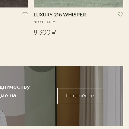
LUXURY 216 WHISPER
NEO LUXURY
8 300 ₽
дничеству
ие на
Подробнее