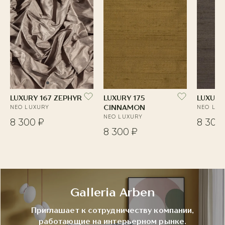
LUXURY 167 ZEPHYR
LUXURY 175
LUXURY
NEO LUXURY
CINNAMON
NEO LUX
NEO LUXURY
8 300 ₽
8 300
8 300 ₽
Galleria Arben
Приглашает к сотрудничеству компании,
работающие на интерьерном рынке.