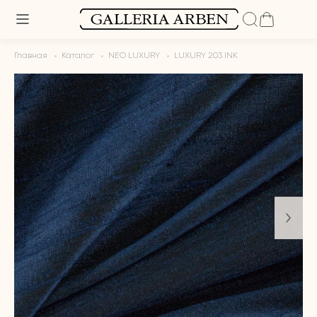
Главная
Каталог
NEO LUXURY
LUXURY 203 INK