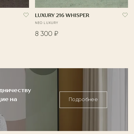
LUXURY 216 WHISPER
NEO LUXURY
8 300 ₽
дничеству
ие на
Подробнее