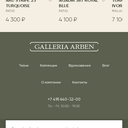
ARU STRIPE 23
AGADIR 587 ROYAL
TURNA
TURQUOISE
BLUE
IVORY
PATIO
PATIO
MALAGA
4 300 ₽
4 100 ₽
7 100 
Ткани
Коллекции
Вдохновение
Блог
О компании
Контакты
+7 495 640-32-00
Пн - Пт, 10:00 - 19:00
Адреса наших шоурумов