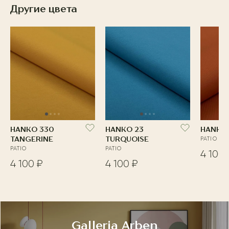
Другие цвета
HANKO 330
HANKO 23
HANKO
TANGERINE
TURQUOISE
PATIO
PATIO
PATIO
4 100 
4 100 ₽
4 100 ₽
Galleria Arben