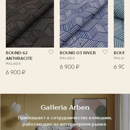
BOUND 62
BOUND 03 RIVER
BOUND 
ANTHRACITE
MALAGA
MALAGA
MALAGA
6 900 ₽
6 900
6 900 ₽
Galleria Arben
Приглашает к сотрудничеству компании,
работающие на интерьерном рынке.