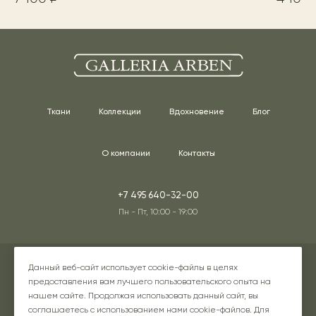
Ткани
Коллекции
Вдохновение
Блог
О компании
Контакты
+7 495 640-32-00
Пн - Пт, 10:00 - 19:00
Адреса наших шоурумов
Данный веб-сайт использует cookie-файлы в целях
предоставления вам лучшего пользовательского опыта на
нашем сайте. Продолжая использовать данный сайт, вы
соглашаетесь с использованием нами cookie-файлов. Для