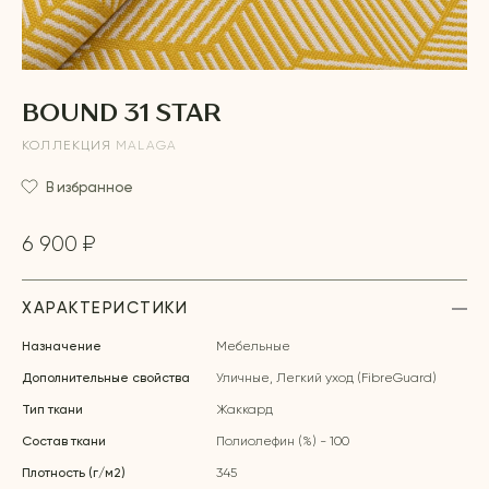
BOUND 31 STAR
КОЛЛЕКЦИЯ
MALAGA
В избранное
6 900 ₽
ХАРАКТЕРИСТИКИ
Назначение
Мебельные
Дополнительные свойства
Уличные, Легкий уход (FibreGuard)
Тип ткани
Жаккард
Состав ткани
Полиолефин (%) - 100
Плотность (г/м2)
345