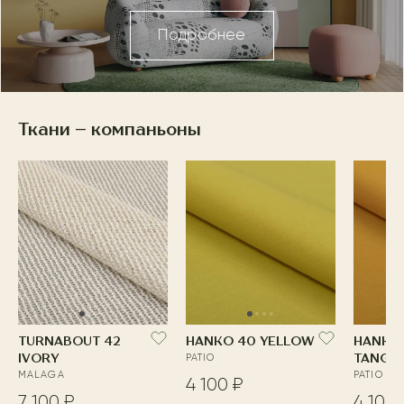
Подробнее
Ткани – компаньоны
TURNABOUT 42
HANKO 40 YELLOW
HANKO
IVORY
PATIO
TANGE
MALAGA
PATIO
4 100 ₽
7 100 ₽
4 100 