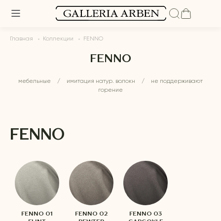
Главная
Коллекции
FENNO
FENNO
мебельные
/
имитация натур. волокн
/
не поддерживают
горение
FENNO
FENNO 01
FENNO 02
FENNO 03