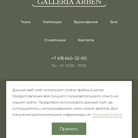
Ткани
Коллекции
Вдохновение
Блог
О компании
Контакты
+7 495 640-32-00
Пн - Пт, 10:00 - 19:00
Адреса наших шоурумов
Данный веб-сайт использует cookie-файлы в целях
предоставления вам лучшего пользовательского опыта на
нашем сайте. Продолжая использовать данный сайт, вы
соглашаетесь с использованием нами cookie-файлов. Для
Instagram* - соцсеть принадлежит компании Meta, признанной
получения дополнительной информации см.
Политика Cookie
.
экстремистской в РФ
Принять
Быть в курсе
Ок
предложений и новинок