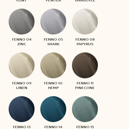
FLINT
PEWTER
GARGOYLE
FENNO 04
FENNO 05
FENNO 08
ZINC
SHARK
PAPYRUS
FENNO 09
FENNO 10
FENNO 11
LINEN
HEMP
PINECONE
FENNO 13
FENNO 14
FENNO 15