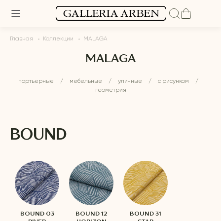
Главная
Коллекции
MALAGA
MALAGA
портьерные
/
мебельные
/
уличные
/
с рисунком
/
геометрия
BOUND
BOUND 03
BOUND 12
BOUND 31