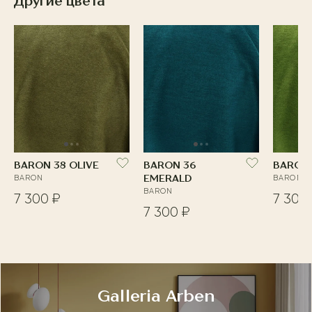
Другие цвета
BARON 38 OLIVE
BARON 36
BARON 
BARON
EMERALD
BARON
BARON
7 300 ₽
7 300
7 300 ₽
Galleria Arben