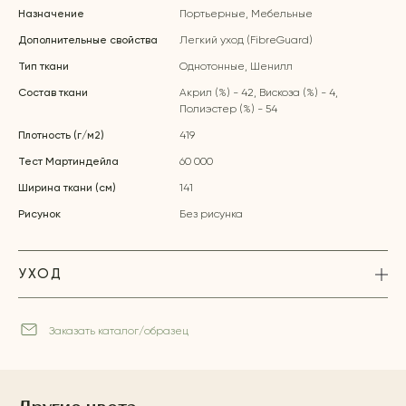
Назначение
Портьерные, Мебельные
Дополнительные свойства
Легкий уход (FibreGuard)
Тип ткани
Однотонные, Шенилл
Состав ткани
Акрил (%) - 42, Вискоза (%) - 4,
Полиэстер (%) - 54
Плотность (г/м2)
419
Тест Мартиндейла
60 000
Ширина ткани (см)
141
Рисунок
Без рисунка
УХОД
Заказать каталог/образец