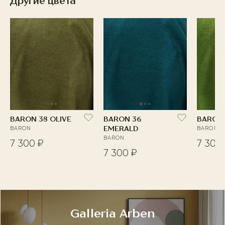
Другие цвета
BARON 38 OLIVE
BARON 36
BARON 
BARON
EMERALD
BARON
BARON
7 300 ₽
7 300
7 300 ₽
Galleria Arben