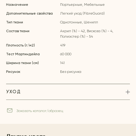
Назначение
Портьерные, Мебельные
Дополнительные свойства
Легкий уход (FibreGuard)
Тип ткани
Однотонные, Шенилл
Состав ткани
Акрил (%) - 42, Вискоза (%) - 4,
Полиэстер (%) - 54
Плотность (г/м2)
419
Тест Мартиндейла
60 000
Ширина ткани (см)
141
Рисунок
Без рисунка
УХОД
Заказать каталог/образец