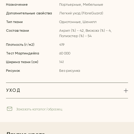
Назначение
Портьерные, Мебельные
Дополнительные свойства
Легкий уход (FibreGuard)
Тип ткани
Однотонные, Шенилл
Состав ткани
Акрил (%) - 42, Вискоза (%) - 4,
Полиэстер (%) - 54
Плотность (г/м2)
419
Тест Мартиндейла
60 000
Ширина ткани (см)
141
Рисунок
Без рисунка
УХОД
Заказать каталог/образец