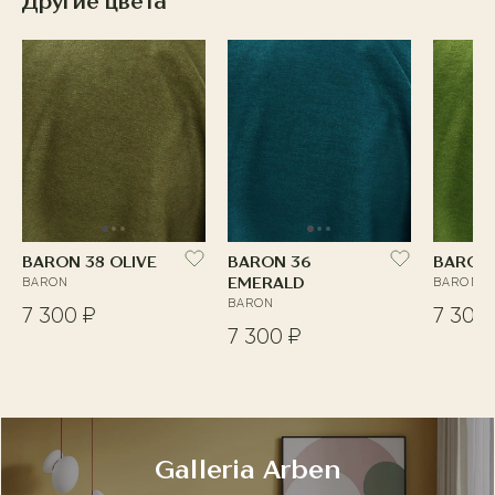
Другие цвета
BARON 38 OLIVE
BARON 36
BARON 
BARON
EMERALD
BARON
BARON
7 300 ₽
7 300
7 300 ₽
Galleria Arben