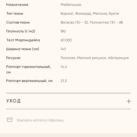
Назначение
Мебельные
Тип ткани
Бархат, Жаккард, Меланж, Букле
Состав ткани
Вискоза (%) - 32, Полиэстер (%) - 68
Плотность (г/м2)
592
Тест Мартиндейла
60 000
Ширина ткани (см)
143
Рисунок
Полоска, Мелкий рисунок, Абстракция
Раппорт горизонтальный,
14,4
см
Раппорт вертикальный, см
21,5
УХОД
Заказать каталог/образец