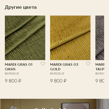
Другие цвета
MARDI GRAS 01
MARDI GRAS 03
MARDI 
OASIS
GOLD
TAUPE
BAROQUE
BAROQUE
BAROQU
9 800 ₽
9 800 ₽
9 800