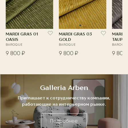
MARDI GRAS 01
MARDI GRAS 03
MARDI 
OASIS
GOLD
TAUPE
BAROQUE
BAROQUE
BAROQU
9 800 ₽
9 800 ₽
9 800
Galleria Arben
Приглашает к сотрудничеству компании,
работающие на интерьерном рынке.
Подробнее