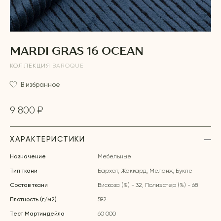
MARDI GRAS 16 OCEAN
КОЛЛЕКЦИЯ
BAROQUE
В избранное
9 800 ₽
ХАРАКТЕРИСТИКИ
Назначение
Мебельные
Тип ткани
Бархат, Жаккард, Меланж, Букле
Состав ткани
Вискоза (%) - 32, Полиэстер (%) - 68
Плотность (г/м2)
592
Тест Мартиндейла
60 000