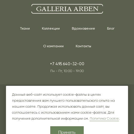
Ткани
Коллекции
Вдохновение
Блог
О компании
Контакты
+7 495 640-32-00
Пн - Пт, 10:00 - 19:00
Адреса наших шоурумов
Данный веб-сайт использует cookie-файлы в целях
предоставления вам лучшего пользовательского опыта на
нашем сайте. Продолжая использовать данный сайт, вы
соглашаетесь с использованием нами cookie-файлов. Для
Instagram* - соцсеть принадлежит компании Meta, признанной
получения дополнительной информации см.
Политика Cookie
.
экстремистской в РФ
Принять