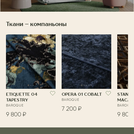
Ткани – компаньоны
ETIQUETTE 04
OPERA 01 COBALT
STANDI
TAPESTRY
BAROQUE
MACAR
BAROQUE
BAROQU
7 200 ₽
9 800 ₽
9 800