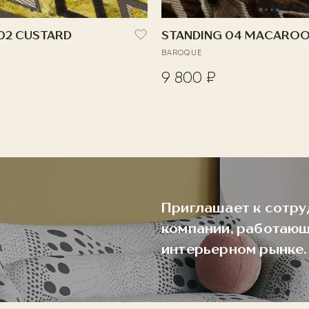
02 CUSTARD
STANDING 04 MACARO
BAROQUE
9 800 ₽
Приглашает к сотру
компании, работающ
интерьерном рынке.