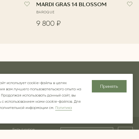
MARDI GRAS 14 BLOSSOM
BAROQUE
9 800 ₽
хновение
Блог
О компании
Контакты
айт использует cookie-файлы в целях
Принять
ия вам лучшего пользовательского опыта на
 Продолжая использовать данный сайт, вы
 с использованием нами cookie-файлов. Для
полнительной информации см.
Политика
Быть в курсе
Ок
предложений и новинок
ской в РФ