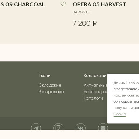
AS 09 CHARCOAL
OPERA 05 HARVEST
BAROQUE
7 200 ₽
Ткани
Коллекции
Вдо
Данный веб-с
Складские
Актуальные
предоставлен
Распродажа
Распродажа
нашем сайте.
Каталоги
соглашаетесь
получения до
Cookie
.
Instagram* - соцсеть принадлежит компании Meta, признанной экстремист