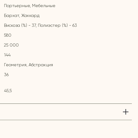
Портьерные, Мебельные
Бархат, Жаккард
Вискоза (%) - 37, Полиэстер (%) - 63
580
25 000
144
Геометрия, Абстракция
36
45,5