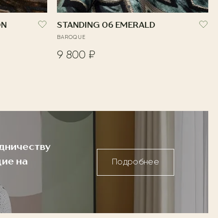
ON
STANDING 06 EMERALD
BAROQUE
9 800 ₽
дничеству
ие на
Подробнее