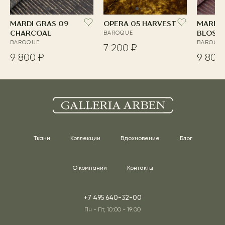
MARDI GRAS 09
OPERA 05 HARVEST
MARDI 
CHARCOAL
BAROQUE
BLOSS
BAROQUE
BAROQU
7 200 ₽
9 800 ₽
9 800
Ткани
Коллекции
Вдохновение
Блог
О компании
Контакты
+7 495 640-32-00
Пн - Пт, 10:00 - 19:00