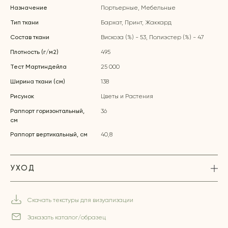
Назначение
Портьерные, Мебельные
Тип ткани
Бархат, Принт, Жаккард
Состав ткани
Вискоза (%) - 53, Полиэстер (%) - 47
Плотность (г/м2)
495
Тест Мартиндейла
25 000
Ширина ткани (см)
138
Рисунок
Цветы и Растения
Раппорт горизонтальный,
36
см
Раппорт вертикальный, см
40,8
УХОД
Скачать текстуры для визуализации
Заказать каталог/образец