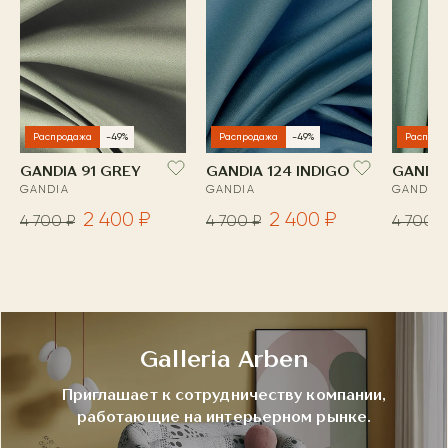
Распродажа
-49%
Распродажа
-49%
Распрод
GANDIA 91 GREY
GANDIA 124 INDIGO
GANDIA
GANDIA
GANDIA
GANDIA
2 400 ₽
2 400 ₽
4 700 ₽
4 700 ₽
4 700 ₽
Galleria Arben
Приглашает к сотрудничеству компании,
работающие на интерьерном рынке.