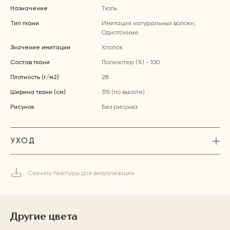
Назначение
Тюль
Тип ткани
Имитация натуральных волокн,
Однотонные
Значение имитации
Хлопок
Состав ткани
Полиэстер (%) - 100
Плотность (г/м2)
28
Ширина ткани (см)
315 (по высоте)
Рисунок
Без рисунка
УХОД
Скачать текстуры для визуализации
Другие цвета