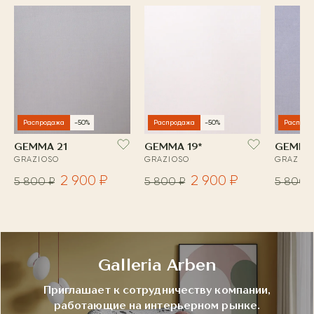
Распродажа
-50%
Распродажа
-50%
Распрод
GEMMA 21
GEMMA 19*
GEMMA
GRAZIOSO
GRAZIOSO
GRAZIOS
2 900 ₽
2 900 ₽
5 800 ₽
5 800 ₽
5 800 
Galleria Arben
Приглашает к сотрудничеству компании,
работающие на интерьерном рынке.