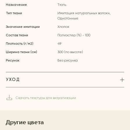
Назначение
Тюль
Тип ткани
Имитация натуральных волокн,
Однотонные
Значение имитации
Хлопок
Состав ткани
Полиэстер (%) - 100
Плотность (г/м2)
49
Ширина ткани (см)
300 (по высоте)
Рисунок
Без рисунка
УХОД
Скачать текстуры для визуализации
Другие цвета