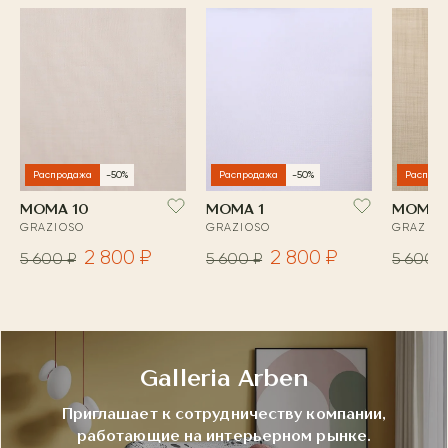
Распродажа
-50%
Распродажа
-50%
Распрод
MOMA 10
MOMA 1
MOMA 
GRAZIOSO
GRAZIOSO
GRAZIOS
2 800 ₽
2 800 ₽
5 600 ₽
5 600 ₽
5 600 
Galleria Arben
Приглашает к сотрудничеству компании,
работающие на интерьерном рынке.