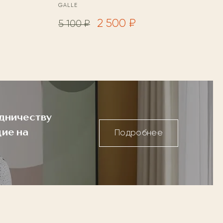
GALLE
2 500 ₽
5 100 ₽
дничеству
ие на
Подробнее