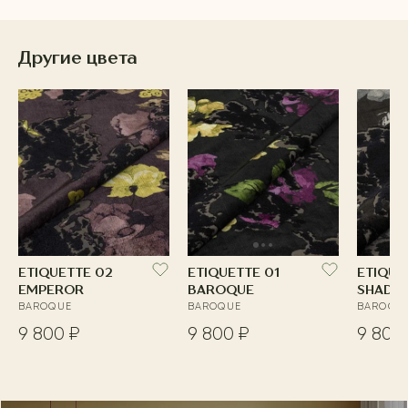
Другие цвета
ETIQUETTE 02
ETIQUETTE 01
ETIQUE
EMPEROR
BAROQUE
SHADO
BAROQUE
BAROQUE
BAROQU
9 800 ₽
9 800 ₽
9 800