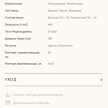
Назначение
Портьерные, Мебельные
Тип ткани
Бархат, Принт, Жаккард
Состав ткани
Вискоза (%) - 53, Полиэстер (%) - 47
Плотность (г/м2)
495
Тест Мартиндейла
25 000
Ширина ткани (см)
138
Рисунок
Цветы и Растения
Раппорт горизонтальный,
36
см
Раппорт вертикальный, см
40,8
УХОД
Скачать текстуры для визуализации
Заказать каталог/образец