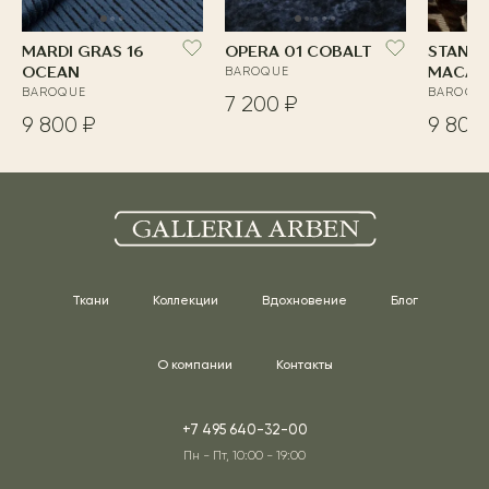
MARDI GRAS 16
OPERA 01 COBALT
STANDI
OCEAN
BAROQUE
MACAR
BAROQUE
BAROQU
7 200 ₽
9 800 ₽
9 800
Ткани
Коллекции
Вдохновение
Блог
О компании
Контакты
+7 495 640-32-00
Пн - Пт, 10:00 - 19:00