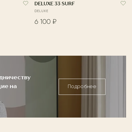
DELUXE 33 SURF
DELUXE
6 100 ₽
дничеству
ие на
Подробнее