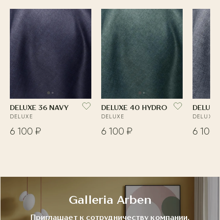
DELUXE 36 NAVY
DELUXE 40 HYDRO
DELUXE
DELUXE
DELUXE
DELUXE
6 100 ₽
6 100 ₽
6 100 
Galleria Arben
Приглашает к сотрудничеству компании,