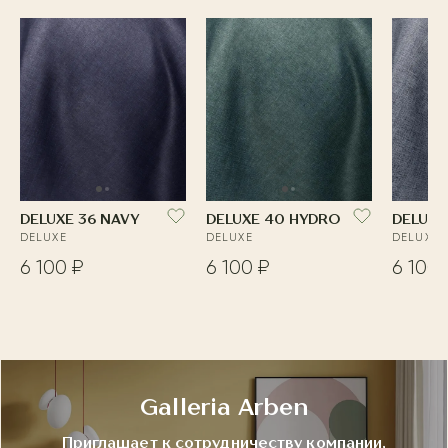
DELUXE 36 NAVY
DELUXE 40 HYDRO
DELUXE
DELUXE
DELUXE
DELUXE
6 100 ₽
6 100 ₽
6 100 
Galleria Arben
Приглашает к сотрудничеству компании,